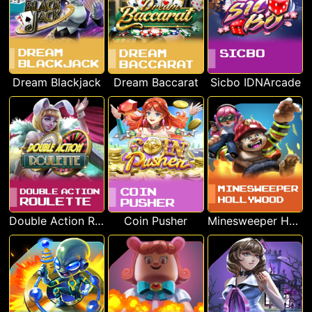
Dream Blackjack
Dream Baccarat
Sicbo IDNArcade
Double Action Roulette
Coin Pusher
Minesweeper Hollywood