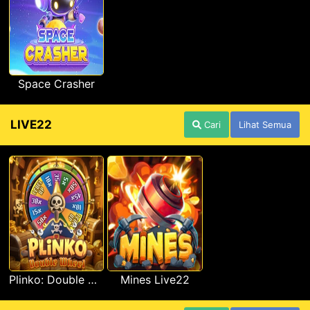
Space Crasher
LIVE22
Cari
Lihat Semua
Plinko: Double Wheel Live22
Mines Live22