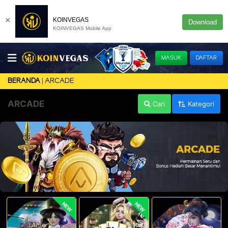
×
KOINVEGAS
Download
KOINVEGAS Mobile App
MASUK
DAFTAR
ARCADE
BERANDA
ARCADE
Cari
Kategori
NEW
NEW