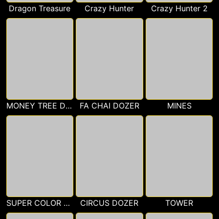
Dragon Treasure
Crazy Hunter
Crazy Hunter 2
MONEY TREE DOZER
FA CHAI DOZER
MINES
SUPER COLOR GAME
CIRCUS DOZER
TOWER