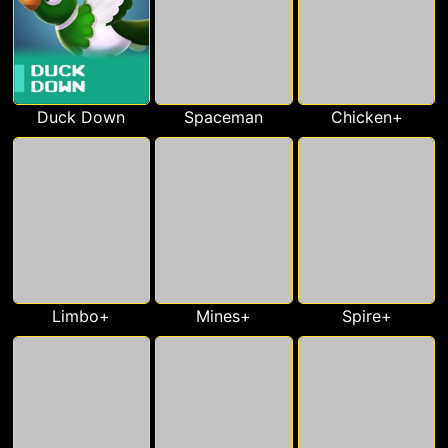
Duck Down
Spaceman
Chicken+
Limbo+
Mines+
Spire+