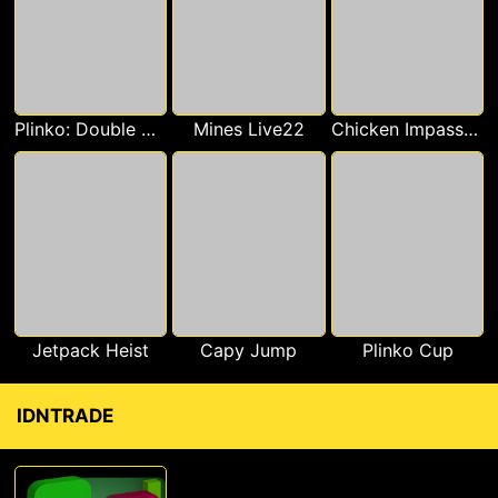
Plinko: Double Wheel Live22
Mines Live22
Chicken Impassable
Jetpack Heist
Capy Jump
Plinko Cup
IDNTRADE