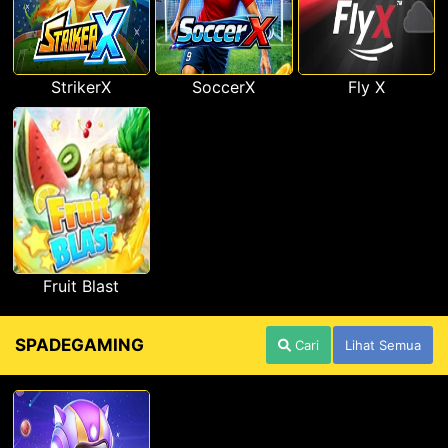
StrikerX
SoccerX
Fly X
Fruit Blast
SPADEGAMING
Cari
Lihat Semua