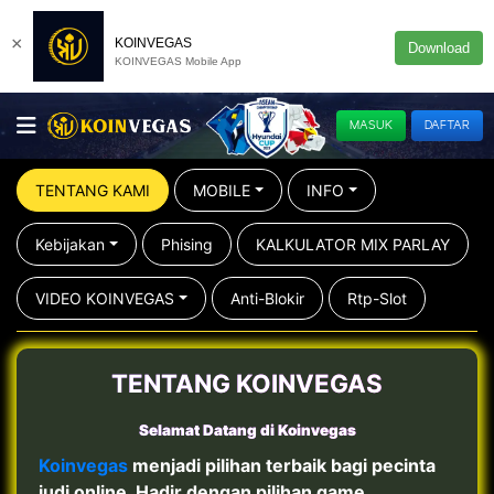
×
KOINVEGAS
Download
KOINVEGAS Mobile App
MASUK
DAFTAR
TENTANG KAMI
MOBILE
INFO
Kebijakan
Phising
KALKULATOR MIX PARLAY
VIDEO KOINVEGAS
Anti-Blokir
Rtp-Slot
TENTANG KOINVEGAS
Selamat Datang di Koinvegas
Koinvegas
menjadi pilihan terbaik bagi pecinta
judi online. Hadir dengan pilihan game