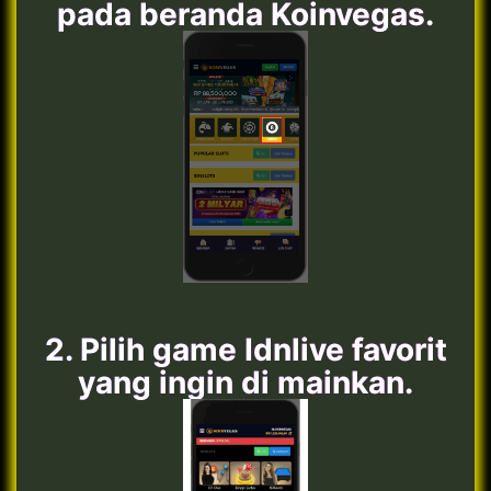
pada beranda Koinvegas.
2. Pilih game Idnlive favorit
yang ingin di mainkan.